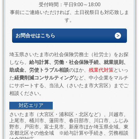
受付時間：平日9:00～18:00
事前にご連絡いただければ、土日祝祭日も対応致しま
す。
お問合せはこちら
埼玉県さいたま市の社会保険労務士（社労士）をお探
しなら、
給与計算、労働・社会保険手続、就業規則、
助成金、労使トラブル相談
のほか、
残業代対策
といっ
た
経費削減コンサルティング
など、中小企業をマルチ
にサポートする、当法人（さいたま市大宮区）までご
相談ください。
対応エリア
さいたま市（大宮区・浦和区・北区など）、川越市、
上尾市、桶川市、蓮田市、春日部市、川口市、ふじみ
野市、戸田市、富士見市、新座市ほか埼玉県全域、東
京都北区その他全域 ※給与計算や手続き、労務相談