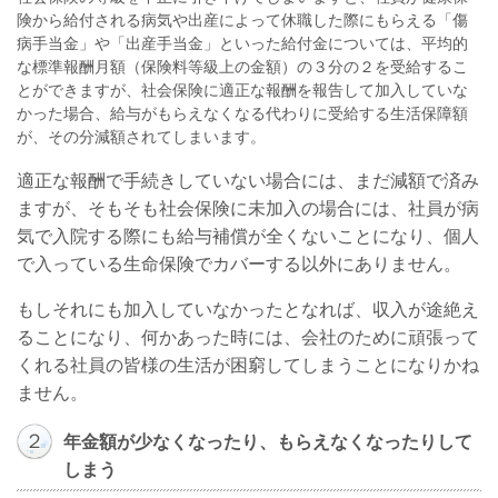
険から給付される病気や出産によって休職した際にもらえる「傷
病手当金」や「出産手当金」といった給付金については、平均的
な標準報酬月額（保険料等級上の金額）の３分の２を受給するこ
とができますが、社会保険に適正な報酬を報告して加入していな
かった場合、給与がもらえなくなる代わりに受給する生活保障額
が、その分減額されてしまいます。
適正な報酬で手続きしていない場合には、まだ減額で済み
ますが、そもそも社会保険に未加入の場合には、社員が病
気で入院する際にも給与補償が全くないことになり、個人
で入っている生命保険でカバーする以外にありません。
もしそれにも加入していなかったとなれば、収入が途絶え
ることになり、何かあった時には、会社のために頑張って
くれる社員の皆様の生活が困窮してしまうことになりかね
ません。
２
年金額が少なくなったり、もらえなくなったりして
しまう