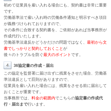
初めて従業員を雇い入れる場合にも、契約書は非常に重要
です。
労働基準法で雇い入れ時の労働条件通知と明示すべき項目
が義務づけられておりますので、
その条件に合致する契約書を、ご依頼があれば当事務所が
作成代行いたします。
労働基準法違反かどうかだけの問題ではなく、
最初から文
書でしっかりと契約しておくこと
が
後々のトラブルを防ぐ
最大のポイント
です。
4
36協定書の作成・届出
この協定を監督署に届け出ずに残業をさせた場合、労働基
準法違反として罰則がありますので、
従業員を雇い入れた場合には、残業をさせる前に届出して
おくことが重要です。
当事務所では、
料金の範囲内
でこちらの
協定書の作成代
行・届出まで
行います。